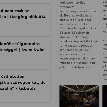
ge
legkiemelkedőbb
mi
társadalmi
jár
ad nem csak az
kezdeményezéseit ismeri
te
el. Erre az örökségre
elka | Hangfoglalók #14
al
építve idén új fejezet
fo
kezdődik: elindul a
on
SZociety Mozgalom és a
NK
SZuper SZociety-díj,
Pr
amelyek célja, hogy
a d
reflektorfénybe állítsák és
denféle túlgondolás
ne
támogassák azokat a
ma
nteséggel | Swim Swim
szakembereket, civil
a 
szervezeteket és
me
közösségeket, akik nap
eg
mint nap a fiatalok lelki
je
jóllétéért dolgoznak.
hú
eg
 érthetetlen
ze
ják a szövegeinket, de
szólni" - kisbetűs
glaló #12