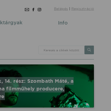
Belépés
|
Regisztráció
ktárgyak
Info
Keresés a cikkek között
, 14. rész: Szombath Máté, a
 filmműhely producere,
re