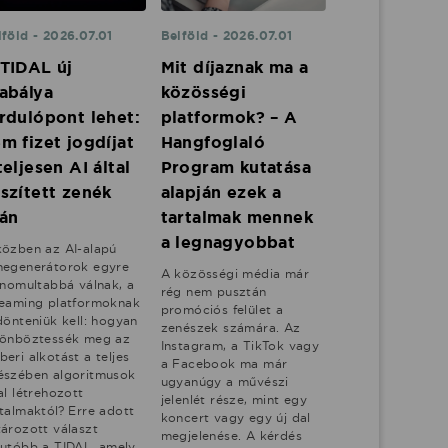
lföld - 2026.07.01
Belföld - 2026.07.01
TIDAL új
Mit díjaznak ma a
abálya
közösségi
rdulópont lehet:
platformok? – A
m fizet jogdíjat
Hangfoglaló
teljesen AI által
Program kutatása
szített zenék
alapján ezek a
án
tartalmak mennek
a legnagyobbat
közben az AI-alapú
negenerátorok egyre
A közösségi média már
finomultabbá válnak, a
rég nem pusztán
reaming platformoknak
promóciós felület a
dönteniük kell: hogyan
zenészek számára. Az
lönböztessék meg az
Instagram, a TikTok vagy
eri alkotást a teljes
a Facebook ma már
észében algoritmusok
ugyanúgy a művészi
al létrehozott
jelenlét része, mint egy
rtalmaktól? Erre adott
koncert vagy egy új dal
tározott választ
megjelenése. A kérdés
gutóbb a TIDAL, amely