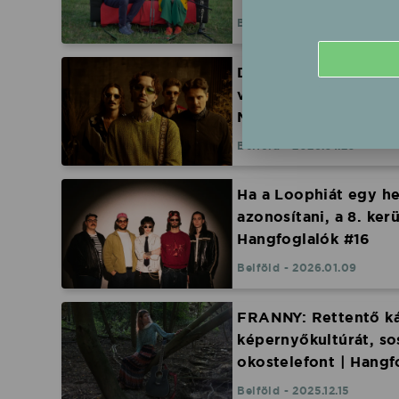
Belföld - 2026.01.28
Dénes Dávid: „Azt ér
visszatér az élőzene
Marilyn - Hangfoglal
Belföld - 2026.01.20
Ha a Loophiát egy he
azonosítani, a 8. kerü
Hangfoglalók #16
Belföld - 2026.01.09
FRANNY: Rettentő ká
képernyőkultúrát, s
okostelefont | Hangf
Belföld - 2025.12.15