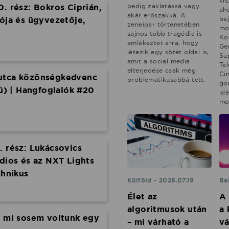
vi
0. rész: Bokros Ciprián,
pedig zaklatássá vagy
ah
akár erőszakká. A
tója és ügyvezetője,
be
zeneipar történetében
moz
sajnos több tragédia is
Ko
emlékeztet arra, hogy
Ge
létezik egy sötét oldal is,
Su
amit a social media
Te
elterjedése csak még
Ci
utca közönségkedvenc
problematikusabbá tett.
go
jú) | Hangfoglalók #20
idé
mo
. rész: Lukácsovics
udios és az NXT Lights
chnikus
Külföld - 2026.07.19
Be
Élet az
A 
algoritmusok után
a
n mi sosem voltunk egy
– mi várható a
vá