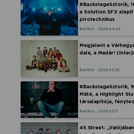
#BackstageSztorik, 1
a Solution SFX alapí
pirotechnikus
Belföld - 2026.04.02
Megjelent a Várhegy
dala, a Madár! (Inter
Belföld - 2026.03.25
#BackstageSztorik, 9
Máté, a Highlight St
társalapítója, fényte
Belföld - 2026.03.11
4S Street: „Valójába