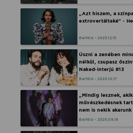
„Azt hiszem, a színp
extrovertáltaké" - H
Belföld - 2025.12.15
Úszni a zenében min
nélkül, csupasz őszi
Naked-interjú #13
Belföld - 2025.10.17
„Mindig lesznek, akik
művészkedésnek tart
nem is nekik akarunk 
ünnepnapok | Hangfo
Belföld - 2025.09.19