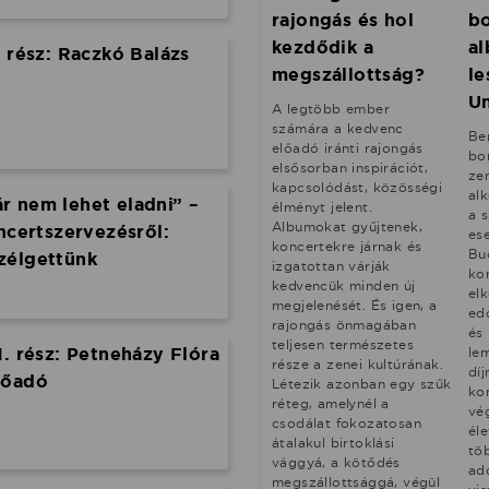
rajongás és hol
bo
kezdődik a
al
. rész: Raczkó Balázs
megszállottság?
le
U
A legtöbb ember
számára a kedvenc
Be
előadó iránti rajongás
bo
elsősorban inspirációt,
zen
kapcsolódást, közösségi
al
 nem lehet eladni” –
élményt jelent.
a 
Albumokat gyűjtenek,
ncertszervezésről:
es
koncertekre járnak és
Bu
zélgettünk
izgatottan várják
kon
kedvencük minden új
elk
megjelenését. És igen, a
ed
rajongás önmagában
és
teljesen természetes
1. rész: Petneházy Flóra
le
része a zenei kultúrának.
dí
lőadó
Létezik azonban egy szűk
ko
réteg, amelynél a
vé
csodálat fokozatosan
él
átalakul birtoklási
tö
vággyá, a kötődés
ad
megszállottsággá, végül