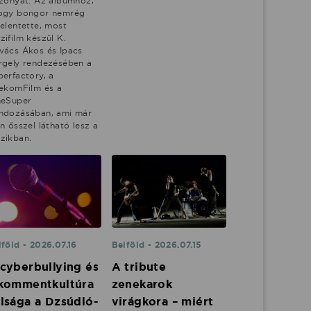
szonyát. Az albumhoz,
ogy bongor nemrég
jelentette, most
ifilm készül K.
vács Ákos és Ipacs
rgely rendezésében a
perfactory, a
lekomFilm és a
neSuper
ndozásában, ami már
n ősszel látható lesz a
zikban.
lföld - 2026.07.16
Belföld - 2026.07.15
cyberbullying és
A tribute
 kommentkultúra
zenekarok
lsága a Dzsúdló-
virágkora – miért