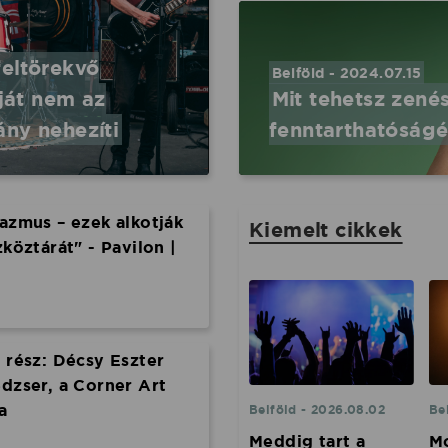
feltörekvő
Belföld - 2024.07.15
ját nem az
Mit tehetsz zené
ány nehezíti
fenntarthatóságé
kazmus – ezek alkotják
Kiemelt cikkek
zköztárát" - Pavilon |
. rész: Décsy Eszter
edzser, a Corner Art
a
Belföld - 2026.08.02
Be
Meddig tart a
Mo