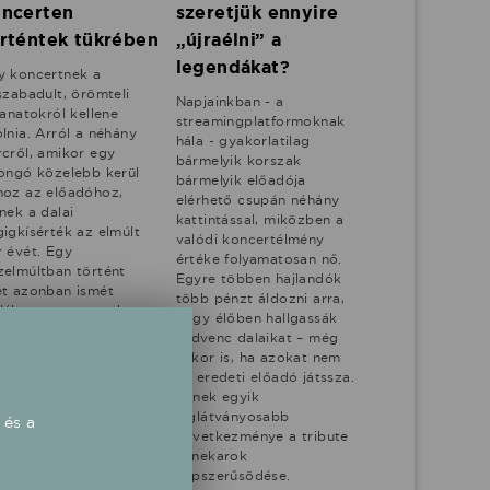
oncerten
szeretjük ennyire
rténtek tükrében
„újraélni” a
legendákat?
y koncertnek a
szabadult, örömteli
Napjainkban - a
lanatokról kellene
streamingplatformoknak
lnia. Arról a néhány
hála - gyakorlatilag
rcről, amikor egy
bármelyik korszak
jongó közelebb kerül
bármelyik előadója
hoz az előadóhoz,
elérhető csupán néhány
nek a dalai
kattintással, miközben a
gigkísérték az elmúlt
valódi koncertélmény
r évét. Egy
értéke folyamatosan nő.
zelmúltban történt
Egyre többen hajlandók
et azonban ismét
több pénzt áldozni arra,
lékeztetett arra, hogy
hogy élőben hallgassák
közösségi média
kedvenc dalaikat – még
rában egy felemelő
akkor is, ha azokat nem
lanat percek alatt
az eredeti előadó játssza.
szágos megszégyenítés
Ennek egyik
rgyává válhat.
leglátványosabb
 és a
következménye a tribute
zenekarok
népszerűsödése.