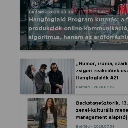
Belföld - 2026.08.06
Hangfoglaló Program kutatás: a 
produkciók online kommunikáció
algoritmus, hanem az erőforráshi
„Humor, irónia, szar
zsigeri reakcióink es
Hangfoglalók #21
Belföld - 2026.07.23
BackstageSztorik, 13
zenei-kulturális men
Management alapítój
Belföld - 2026.07.06