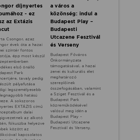
ngor díjnyertes
a város a
bumához - ez
közönség: indul a
sz az Extázis
Budapest Play –
ncut
Budapesti
Utcazene Fesztivál
rta Csongor, azaz
és Verseny
ngor évek óta a hazai
ei színtér fontos
Budapest Főváros
kotója, épp most készül
Önkormányzata
szeptemberben
támogatásával, a hazai
edékes első önálló
zenei és kulturális élet
dapest Park
meghatározó
certjére, tavaly pedig
szereplőinek
észült pályafutása
összefogásában, valamint
digi legszemélyesebb
a Sziget Fesztivál és a
 legnagyobb hatású
Budapest Park
meze. A sokszoros
közreműködésével
jnyertes EXTÁZIS című
valósul meg idén a
nceptalbum dalai
Budapest Play –
gigvezetnek az alkotó
Budapesti Utcazene
etén, fókuszba helyezve
Fesztivál és Verseny.
bbek között az
dikcióval kapcsolatos