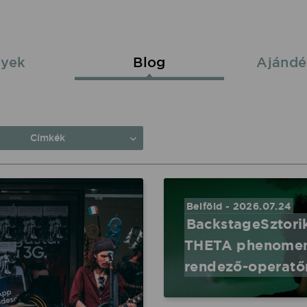
yek
Blog
Ajándé
Címkék
Belföld - 2026.07.24
BackstageSztorik
THETA phenomena
rendező-operatő