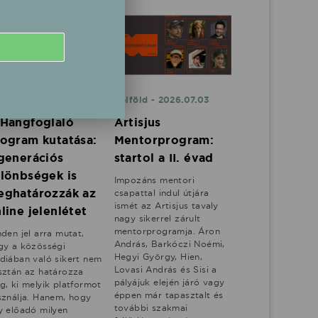
lföld - 2026.07.08
Belföld - 2026.07.03
Hangfoglaló
Artisjus
ogram kutatása:
Mentorprogram:
generációs
startol a II. évad
lönbségek is
Impozáns mentori
eghatározzák az
csapattal indul útjára
ismét az Artisjus tavaly
line jelenlétet
nagy sikerrel zárult
mentorprogramja. Áron
den jel arra mutat,
András, Barkóczi Noémi,
gy a közösségi
Hegyi György, Hien,
diában való sikert nem
Lovasi András és Sisi a
sztán az határozza
pályájuk elején járó vagy
g, ki melyik platformot
éppen már tapasztalt és
sználja. Hanem, hogy
további szakmai
y előadó milyen