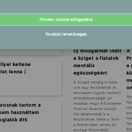
Minden cookie elfogadása
zem, szép lassan
 ereje" | Mad About
További lehetőségek
ók #17
Belföld - 2026.07.13
Be
Új mozgalmat indít
A 
a Sziget a fiatalok
Pr
llyel kellene
mentális
a 
let lenne |
egészségéért
kü
m
A Sziget mindig is több
on
volt egy fesztiválnál. A
társadalmi ügyek melletti
Min
elkötelezettségét jól
ho
mutatja, hogy a European
rosnak tartom a
mé
Festival Awards zsűrije
osem használtam
pu
két alkalommal is a
me
oglalók #15
fesztiválnak ítélte a Take
ha
a Stand-díjat, amely az
eg
európai fesztiválok