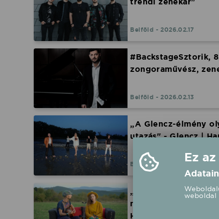
trendi zenekar"
Belföld - 2026.02.17
#BackstageSztorik, 8
zongoraművész, zene
Belföld - 2026.02.13
„A Glencz-élmény oly
utazás" - Glencz | H
Ez az
Belföld - 2026.02.07
Adatain
Weboldalu
„Akármeddig is jutun
weboldal 
maradunk az erdő szé
Hangfoglalók #18