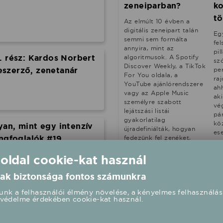
zeneiparban?
k
tö
Az elmúlt 10 évben a
digitális zeneipart talán
Eg
semmi sem formálta
fel
annyira, mint az
pil
. rész: Kardos Norbert
algoritmusok. A Spotify
szó
Discover Weekly, a TikTok
szerző, zenetanár
pe
For You oldala, a
ra
YouTube ajánlórendszere
ah
vagy az Apple Music
aki
személyre szabott
vé
lejátszási listái
pá
gyakorlatilag
kö
an, mint egy intenzív
újradefiniálták, hogyan
es
angfoglalók #19
fedezünk fel zenéket,
em
hogyan épülnek előadói
a 
karrierek, és mit jelent
 oldal cookie-kat használ
ko
egy dal sikere. Oké, de mi
pil
várható a jövőben?
ak biztonsága fontos számunkra
or
tá
nk a felhasználói élmény növelése, a kényelmes felhasználás
k, annyi biztos:
védelme érdekében cookie-kat használ.
lén" - Reni és Boka |