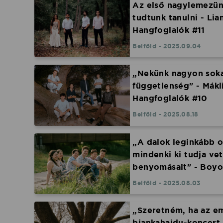
Az első nagylemezün
tudtunk tanulni - Lia
Hangfoglalók #11
Belföld - 2025.09.04
„Nekünk nagyon sokat
függetlenség" - Mákli
Hangfoglalók #10
Belföld - 2025.08.18
„A dalok leginkább o
mindenki ki tudja vetí
benyomásait" - Boyo
Hangfoglalók #9
Belföld - 2025.08.03
„Szeretném, ha az e
biankahaidu-koncert