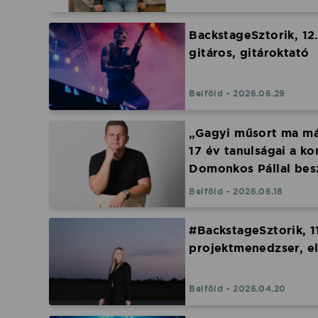
BackstageSztorik, 12
gitáros, gitároktató
Belföld - 2026.06.29
„Gagyi műsort ma már
17 év tanulságai a ko
Domonkos Pállal bes
Belföld - 2026.06.18
#BackstageSztorik, 1
projektmenedzser, e
Belföld - 2026.04.20