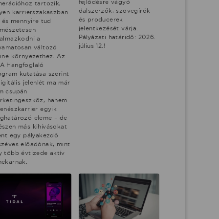
fejlődésre vágyó
nerációhoz tartozik,
dalszerzők, szövegírók
lyen karrierszakaszban
és producerek
, és mennyire tud
jelentkezését várja.
rmészetesen
Pályázati határidő: 2026.
kalmazkodni a
július 12.!
lyamatosan változó
line környezethez. Az
A Hangfoglaló
ogram kutatása szerint
igitális jelenlét ma már
m csupán
rketingeszköz, hanem
zenészkarrier egyik
ghatározó eleme – de
észen más kihívásokat
lent egy pályakezdő
széves előadónak, mint
y több évtizede aktív
nekarnak.