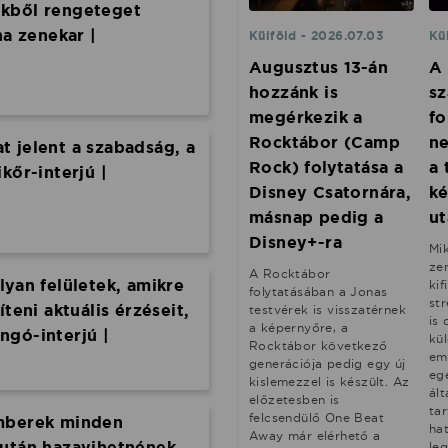
kből rengeteget
na zenekar |
Külföld - 2026.07.03
Kü
Augusztus 13-án
A 
hozzánk is
sz
megérkezik a
fo
Rocktábor (Camp
ne
 jelent a szabadság, a
Rock) folytatása a
a 
kőr-interjú |
Disney Csatornára,
ké
másnap pedig a
ut
Disney+-ra
Mi
ze
A Rocktábor
lyan felületek, amikre
ki
folytatásában a Jonas
st
teni aktuális érzéseit,
testvérek is visszatérnek
is 
a képernyőre, a
ngó-interjú |
kü
Rocktábor következő
emb
generációja pedig egy új
eg
kislemezzel is készült. Az
ált
előzetesben is
ta
felcsendülő One Beat
mberek minden
ha
Away már elérhető a
 után hazavihetnének
le