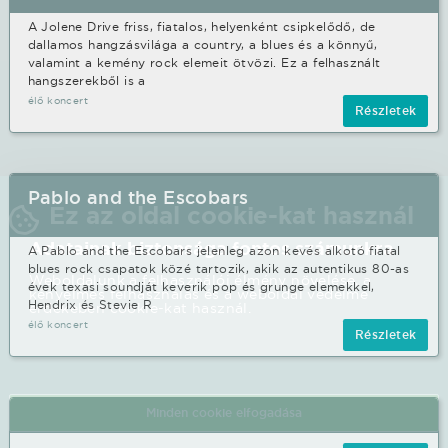
A Jolene Drive friss, fiatalos, helyenként csipkelődő, de
dallamos hangzásvilága a country, a blues és a könnyű,
valamint a kemény rock elemeit ötvözi. Ez a felhasznált
hangszerekből is a
élő koncert
Részletek
Pablo and the Escobars
Ez az oldal cookie-kat használ
Adatainak biztonsága fontos számunkra
A Pablo and the Escobars jelenleg azon kevés alkotó fiatal
blues rock csapatok közé tartozik, akik az autentikus 80-as
Weboldalunk a felhasználói élmény növelése, a
évek texasi soundját keverik pop és grunge elemekkel,
kényelmes felhasználás és a weboldal védelme
Hendrix és Stevie R
érdekében cookie-kat használ.
élő koncert
Részletek
Minden cookie elfogadása