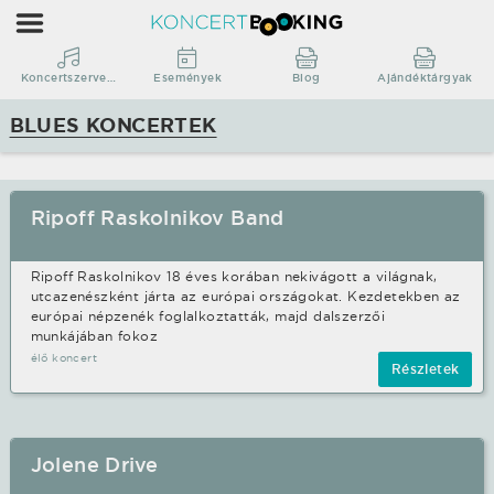
Koncertbooking
|
Koncertszervezés
Koncertszervezés
Események
Blog
Ajándéktárgyak
|
BLUES KONCERTEK
Koncertek
|
fellépések
Ripoff Raskolnikov Band
Blues
stílusban.
Ripoff Raskolnikov 18 éves korában nekivágott a világnak,
utcazenészként járta az európai országokat. Kezdetekben az
európai népzenék foglalkoztatták, majd dalszerzői
munkájában fokoz
élő koncert
Részletek
Jolene Drive