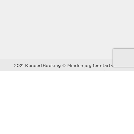
2021 KoncertBooking © Minden jog fenntartva.
Kapcsolat | Telefonszám: +36 30 157 9812 | E-mail:
info@koncertbooking.com |
Megyék
Régiók