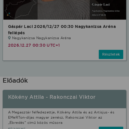
Gáspár Laci 2026/12/27 00:30 Nagykanizsa Aréna
fellépés
Nagykanizsa Nagykanizsa Aréna
2026.12.27 00:30 UTC+1
Részletek
Előadók
Kökény Attila - Rakonczai Viktor
A Megasztár felfedezettje, Kökény Attila és az Artisjus- és
EMeRTon-díjas magyar zenész, Rakonczai Viktor az
„Ébredés” című közös műsora
élő koncert