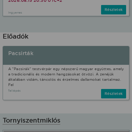
2026.08.15 20:30 UTC+2
Részletek
Ingyenes
Előadók
Pacsirták
A "Pacsirák" testvérpár egy népszerű magyar együttes, amely
a tradicionális és modern hangzásokat ötvözi. A zenéjük
általában vidám, táncolós és érzelmes dallamokat tartalmaz.
Fel
fellépés
Részletek
Tornyiszentmiklós