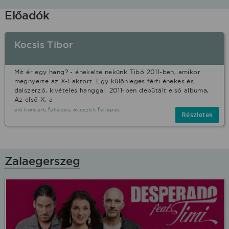
Előadók
Kocsis Tibor
Mit ér egy hang? - énekelte nekünk Tibó 2011-ben, amikor
megnyerte az X-Faktort. Egy különleges férfi énekes és
dalszerző, kivételes hanggal. 2011-ben debütált első albuma,
Az első X, a
élő koncert, fellépés, akusztik fellépés
Részletek
Zalaegerszeg