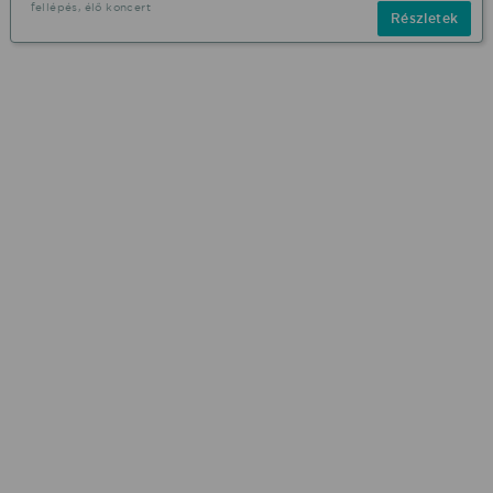
fellépés, élő koncert
Részletek