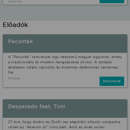
Ingyenes
Előadók
Pacsirták
A "Pacsirák" testvérpár egy népszerű magyar együttes, amely
a tradicionális és modern hangzásokat ötvözi. A zenéjük
általában vidám, táncolós és érzelmes dallamokat tartalmaz.
Fel
fellépés
Részletek
Desperado feat. Timi
27 éve, hogy Andris és Zsolti (az alapítók) először színpadra
vitték az "Akarom őt" című dalt. Amit az évek során