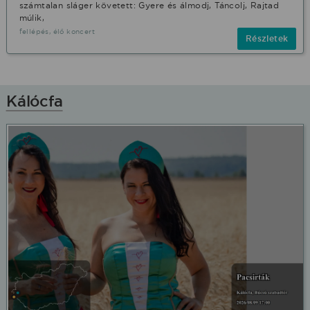
számtalan sláger követett: Gyere és álmodj, Táncolj, Rajtad
múlik,
fellépés, élő koncert
Részletek
Kálócfa