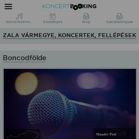
KoncertBooking
|
Koncertszervezés
Koncertszervezés
Események
Blog
Ajándéktárgyak
|
ZALA VÁRMEGYE, KONCERTEK, FELLÉPÉSEK
Zala
vármegye,
koncertek,
Boncodfölde
fellépések