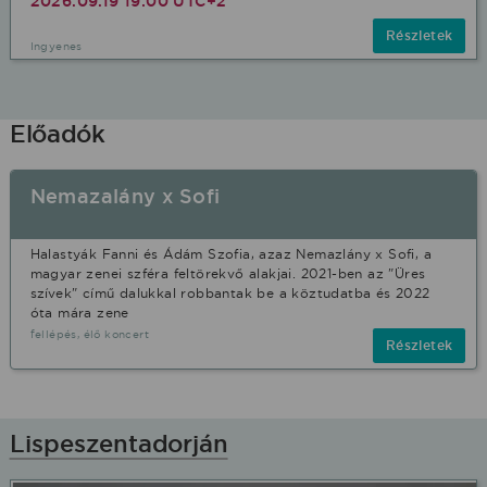
2026.09.19 19:00 UTC+2
Részletek
Ingyenes
Előadók
Nemazalány x Sofi
Halastyák Fanni és Ádám Szofia, azaz Nemazlány x Sofi, a
magyar zenei szféra feltörekvő alakjai. 2021-ben az "Üres
szívek" című dalukkal robbantak be a köztudatba és 2022
óta mára zene
fellépés, élő koncert
Részletek
Lispeszentadorján