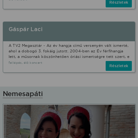
Részletek
Gáspár Laci
A TV2 Megasztár - Az év hangja című versenyén vált ismerté,
ahol a dobogó 3. fokáig jutott. 2004-ben az Év férfihangja
lett, a műsornak köszönhetően óriási ismertségre tett szert, e
fellépés, élő koncert
Részletek
Nemesapáti