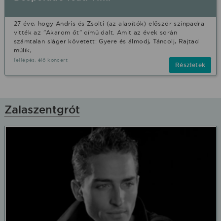
27 éve, hogy Andris és Zsolti (az alapítók) először színpadra
vitték az "Akarom őt" című dalt. Amit az évek során
számtalan sláger követett: Gyere és álmodj, Táncolj, Rajtad
múlik,
fellépés, élő koncert
Részletek
Zalaszentgrót