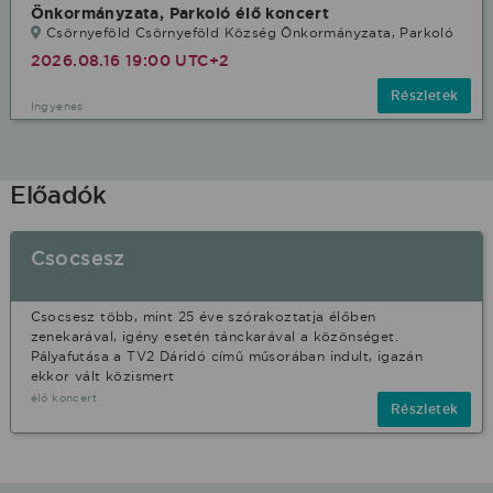
Önkormányzata, Parkoló élő koncert
Csörnyeföld Csörnyeföld Község Önkormányzata, Parkoló
2026.08.16 19:00 UTC+2
Részletek
Ingyenes
Előadók
Csocsesz
Csocsesz több, mint 25 éve szórakoztatja élőben
zenekarával, igény esetén tánckarával a közönséget.
Pályafutása a TV2 Dáridó című műsorában indult, igazán
ekkor vált közismert
élő koncert
Részletek