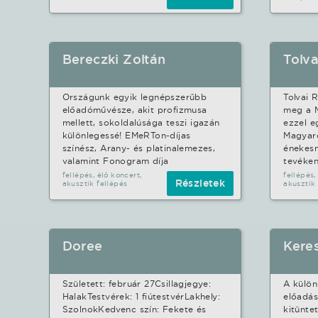
produkciótól
Bereczki Zoltán
Tolva
Országunk egyik legnépszerűbb
Tolvai 
előadóművésze, akit profizmusa
meg a M
mellett, sokoldalúsága teszi igazán
ezzel e
különlegessé! EMeRTon-díjas
Magyar
színész, Arany- és platinalemezes,
énekes
valamint Fonogram díja
tevéken
fellépés, élő koncert,
fellépés,
Részletek
akusztik fellépés
akusztik 
Doree
Keres
Született: február 27Csillagjegye:
A külön
HalakTestvérek: 1 fiútestvérLakhely:
előadás
SzolnokKedvenc szín: Fekete és
kitünte