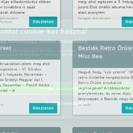
s díjas előadóművész ebben
meg, ahol egészen a 3. helyi
n továbbra is saját
jutott.Első önálló albuma há
ával, élőzene
alatt aranylem
 élő koncert,
fellépés, élő koncert
Részletek
Rés
fellépés
 oldal cookie-kat használ
ak biztonsága fontos számunkra
reet
Bestiák Retro Őrület
nk a felhasználói élmény növelése, a kényelmes felhasználás
védelme érdekében cookie-kat használ.
Miss Bee
bruárjában jelent meg első
Augusztus – VI. Siculus
Hagyd, hogy "szó szerint" ’9
ál 1. helyezés November –
retro őrületbe kergessünka B
b Erdélyi Magyar dal 1.
Retro Őrület produkció
s December – Petőfi Rádió –
Minden cookie elfogadása
segítségével! A többszörös
enéd – A
aranylemezes, és zenei díjas
lánycsapat, a Bestiák nagy 
További lehetőségek
ert
fellépés
Részletek
Rés