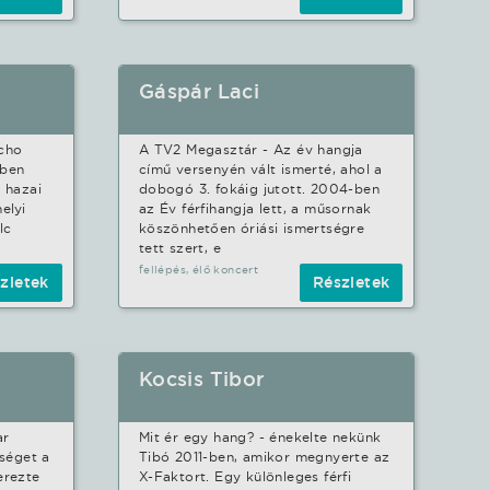
Gáspár Laci
cho
A TV2 Megasztár - Az év hangja
yben
című versenyén vált ismerté, ahol a
 hazai
dobogó 3. fokáig jutott. 2004-ben
elyi
az Év férfihangja lett, a műsornak
lc
köszönhetően óriási ismertségre
tett szert, e
fellépés, élő koncert
zletek
Részletek
Kocsis Tibor
ar
Mit ér egy hang? - énekelte nekünk
tséget a
Tibó 2011-ben, amikor megnyerte az
erezte
X-Faktort. Egy különleges férfi