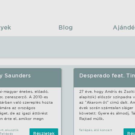
yek
Blog
Ajándé
ay Saunders
Desperado feat. Ti
i-magyar énekes, előadó,
27 éve, hogy Andris és Zsolti
r, zeneszerző. A 2010-es
alapítók) először színpadra v
árban való szereplés hozta
az "Akarom őt" című dalt. Am
ámára az országos
évek során számtalan sláger
éget, de az igazi áttörést
követett: Gyere és álmodj, Tá
n érte el, amikor megn
Rajtad múlik,
rt, akusztik
fellépés, élő koncert
Részletek
Rés
 fellépés