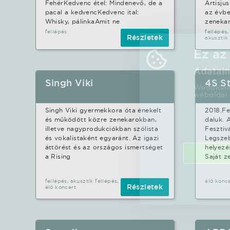
FehérKedvenc étel: Mindenevő, de a
Artisju
pacal a kedvencKedvenc ital:
az évbe
Whisky, pálinkaAmit ne
zenekar
fellépés
fellépés,
Részletek
akusztik 
Ez az
Adatain
Singh Viki
4S St
Weboldalu
weboldal 
Singh Viki gyermekkora óta énekelt
2018.Fe
és működött közre zenekarokban,
daluk. 
illetve nagyprodukciókban szólista
Fesztiv
és vokalistaként egyaránt. Az igazi
Legszeb
áttörést és az országos ismertséget
helyezé
a Rising
Saját z
fellépés, akusztik fellépés,
élő konc
Részletek
élő koncert