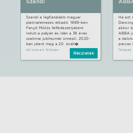
Szandi
ABB
Szandi a legfiatalabb magyar
Ha azt
platinalemezes előadó. 1989-ben
Dancin
Fenyő Miklós felfedezettjeként
akkor b
indult a pályán és idén a 36 éves
ABBA ju
szakmai jubileumát ünnepli. 2020-
a dalo
ban jelent meg a 20. önáll�
perces
élő koncert, fellépés
fellépés
Részletek