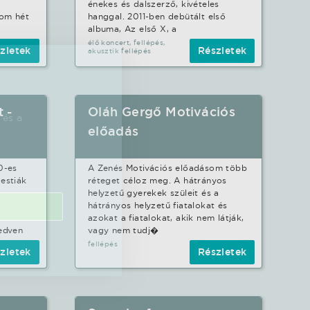
g
énekes és dalszerző, kivételes
rom hét
hanggal. 2011-ben debütált első
albuma, Az első X, a
élő koncert, fellépés,
zletek
Részletek
akusztik fellépés
 -
Oláh Gergő Motivációs
 és a
előadás
0-es
A Zenés Motivációs előadásom több
estiák
réteget céloz meg. A hátrányos
helyzetű gyerekek szüleit és a
hátrányos helyzetű fiatalokat és
azokat a fiatalokat, akik nem látják,
kedven
vagy nem tudj�
fellépés
zletek
Részletek