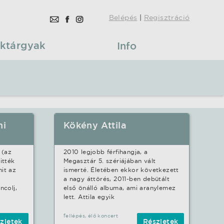
Belépés
|
Regisztráció
ktárgyak
Info
mi
Kökény Attila
 (az
2010 legjobb férfihangja, a
itték
Megasztár 5. szériájában vált
it az
ismerté. Életében ekkor következett
a nagy áttörés, 2011-ben debütált
ncolj,
első önálló albuma, ami aranylemez
lett. Attila egyik
fellépés, élő koncert
zletek
Részletek