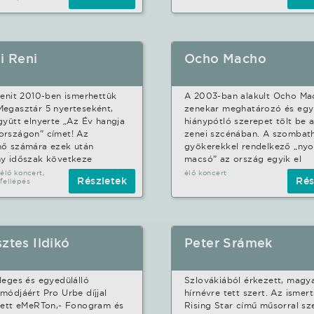
i Reni
Ocho Macho
Renit 2010-ben ismerhettük
A 2003-ban alakult Ocho Ma
egasztár 5 nyerteseként,
zenekar meghatározó és eg
gyütt elnyerte „Az Év hangja
hiánypótló szerepet tölt be a
országon” címet! Az
zenei szcénában. A szombath
nő számára ezek után
gyökerekkel rendelkező „nyo
y időszak következe
macsó” az ország egyik el
 élő koncert,
élő koncert
Részletek
Rés
fellépés
ztes Ildikó
Peter Srámek
leges és egyedülálló
Szlovákiából érkezett, magy
módjáért Pro Urbe díjjal
hírnévre tett szert. Az ismer
tett eMeRTon,- Fonogram és
Rising Star című műsorral sz