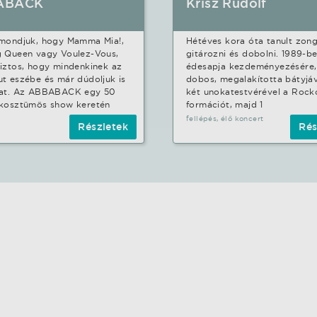
ABACK
Krisz Rudolf
 mondjuk, hogy Mamma Mia!,
Hétéves kora óta tanult zong
g Queen vagy Voulez-Vous,
gitározni és dobolni. 1989-b
iztos, hogy mindenkinek az
édesapja kezdeményezésére,
t eszébe és már dúdoljuk is
dobos, megalakította bátyjáv
kat. Az ABBABACK egy 50
két unokatestvérével a Roc
 kosztümös show keretén
formációt, majd 1
fellépés, élő koncert
Részletek
Rés