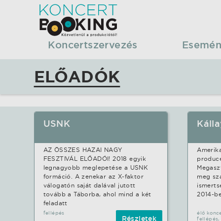
Koncertbooking
|
Koncertszervezés
Esemén
Koncertszervezés
ELŐADÓK
|
Előadó
USNK
Káll
lista
AZ ÖSSZES HAZAI NAGY
Amerika
|
FESZTIVÁL ELŐADÓI! 2018 egyik
produce
legnagyobb meglepetése a USNK
Megaszt
formáció. A zenekar az X-faktor
meg sz
Közvetlenül
válogatón saját dalával jutott
ismerts
tovább a Táborba, ahol mind a két
2014-be
feladatt
a
fellépés
élő konce
Részletek
fellépés,