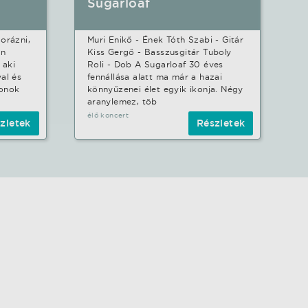
Sugarloaf
orázni,
Muri Enikő - Ének Tóth Szabi - Gitár
en
Kiss Gergő - Basszusgitár Tuboly
 aki
Roli - Dob A Sugarloaf 30 éves
al és
fennállása alatt ma már a hazai
konok
könnyűzenei élet egyik ikonja. Négy
aranylemez, töb
élő koncert
zletek
Részletek