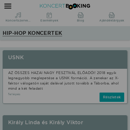
Koncertbooking
|
Koncertszervezés
Koncertszervezés
Események
Blog
Ajándéktárgyak
|
HIP-HOP KONCERTEK
Koncertek
|
fellépések
USNK
Hip-
hop
AZ ÖSSZES HAZAI NAGY FESZTIVÁL ELŐADÓI! 2018 egyik
stílusban.
legnagyobb meglepetése a USNK formáció. A zenekar az X-
faktor válogatón saját dalával jutott tovább a Táborba, ahol
mind a két feladatt
fellépés
Részletek
Király Linda és Király Viktor