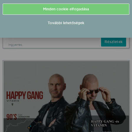
Minden cookie elfogadása
Jáger Kinga (Janga) 2026/08/15 17:00 Közösségi
tér fellépés
További lehetőségek
Szentgáloskér Közösségi tér
2026.08.15 17:00 UTC+2
Részletek
Ingyenes