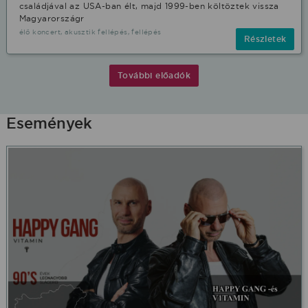
családjával az USA-ban élt, majd 1999-ben költöztek vissza
Magyarországr
élő koncert, akusztik fellépés, fellépés
Részletek
További előadók
Események