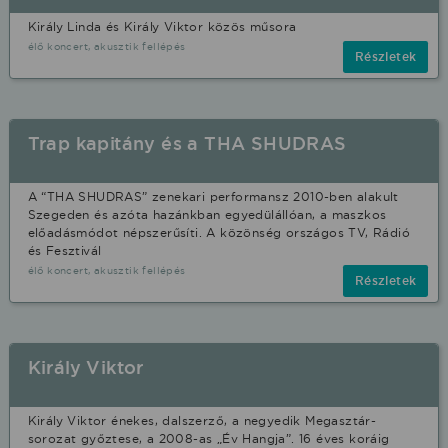
Király Linda és Király Viktor közös műsora
élő koncert, akusztik fellépés
Részletek
Trap kapitány és a THA SHUDRAS
A “THA SHUDRAS” zenekari performansz 2010-ben alakult
Szegeden és azóta hazánkban egyedülállóan, a maszkos
előadásmódot népszerűsíti. A közönség országos TV, Rádió
és Fesztivál
élő koncert, akusztik fellépés
Részletek
Király Viktor
Király Viktor énekes, dalszerző, a negyedik Megasztár-
sorozat győztese, a 2008-as „Év Hangja”. 16 éves koráig