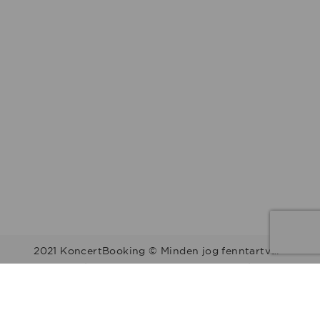
2021 KoncertBooking © Minden jog fenntartva.
Kapcsolat | Telefonszám: +36 30 157 9812 | E-mail:
info@koncertbooking.com |