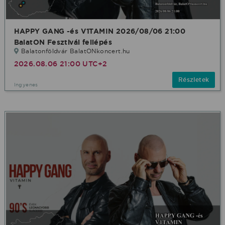
HAPPY GANG -és V1TAMIN 2026/08/06 21:00
BalatON Fesztivál fellépés
Balatonföldvár BalatONkoncert.hu
2026.08.06 21:00 UTC+2
Részletek
Ingyenes