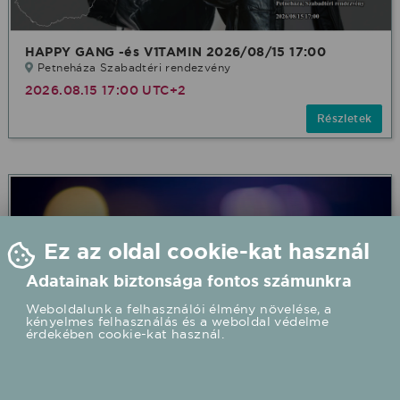
HAPPY GANG -és V1TAMIN 2026/08/15 17:00
Petneháza Szabadtéri rendezvény
2026.08.15 17:00 UTC+2
Részletek
Ez az oldal cookie-kat használ
Adatainak biztonsága fontos számunkra
Weboldalunk a felhasználói élmény növelése, a
kényelmes felhasználás és a weboldal védelme
érdekében cookie-kat használ.