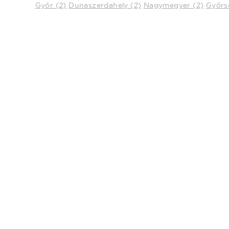
Győr (2)
Dunaszerdahely (2)
Nagymegyer (2)
Győrs
Ez az
Adatain
Weboldalu
weboldal 