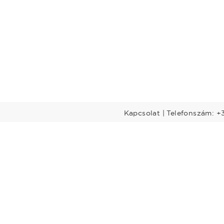
Kapcsolat | Telefonszám: +
Előadók
Dél-Dunántúl
Legtöbbet rendelt előadók
nántúl
Budapest-Közép-
Dunavidék
öld
Nyugat-Dunántúl