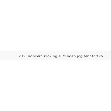
2021 KoncertBooking © Minden jog fenntartva.
Megyék
Régiók
Bács-Kiskun
Baranya
Balaton
Békés
Borsod-Abaúj-
Közép-Du
Zemplén
Budapest
Csongrád
Észak-Alf