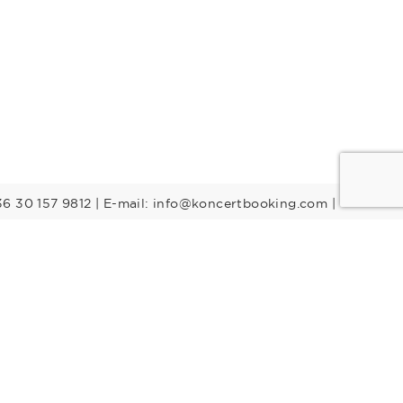
36 30 157 9812 | E-mail: info@koncertbooking.com |
Stílusok
Táncprodukciók
Gyerekműsorok
Műsorvezetők
DJ-k
Egyéb stílus
Rock
Tribute zenekarok
Youtuber