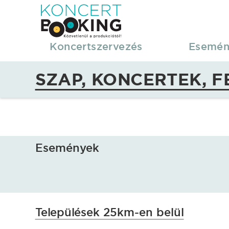
KoncertBooking
|
Koncertszervezés
Esemén
Koncertszervezés
SZAP, KONCERTEK, F
|
Szap,
koncertek,
Események
fellépések
Települések 25km-en belül