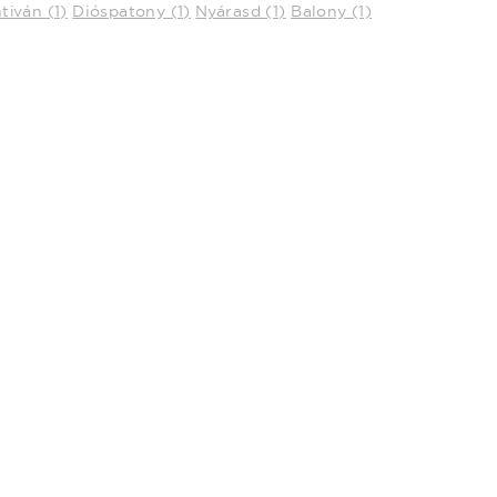
tiván (1)
Dióspatony (1)
Nyárasd (1)
Balony (1)
 és a