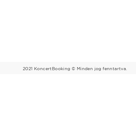
2021 KoncertBooking © Minden jog fenntartva.
Megyék
Régiók
Bács-Kiskun
Baranya
Balaton
Békés
Borsod-Abaúj-
Közép-Du
Zemplén
Budapest
Csongrád
Észak-Alf