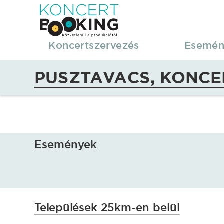
KoncertBooking
|
Koncertszervezés
Esemén
Koncertszervezés
PUSZTAVACS, KONCE
|
Pusztavacs,
koncertek,
Események
fellépések
Települések 25km-en belül