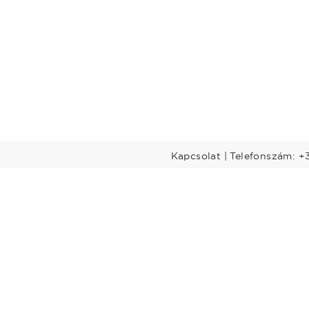
Kapcsolat | Telefonszám: +
Előadók
Dél-Dunántúl
Legtöbbet rendelt előadók
nántúl
Budapest-Közép-
Dunavidék
öld
Nyugat-Dunántúl