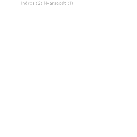
Inárcs (2)
Nyársapát (1)
Ez az
Adatain
Weboldalu
weboldal 