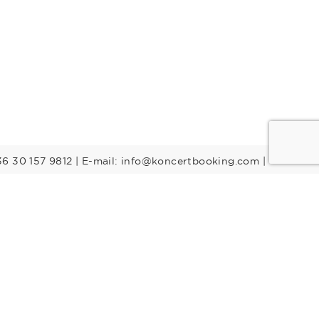
36 30 157 9812 | E-mail: info@koncertbooking.com |
Stílusok
Táncprodukciók
Gyerekműsorok
Műsorvezetők
DJ-k
Egyéb stílus
Rock
Tribute zenekarok
Youtuber