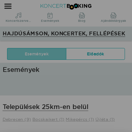
KoncertBooking
|
Koncertszervezés
Koncertszervezés
Események
Blog
Ajándéktárgyak
|
HAJDÚSÁMSON, KONCERTEK, FELLÉPÉSEK
Hajdúsámson,
koncertek,
fellépések
Események
Előadók
Események
Települések 25km-en belül
Debrecen (9)
Bocskaikert (1)
Mikepércs (1)
Újléta (1)