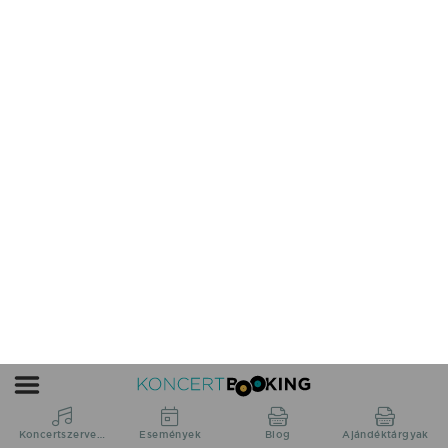
Peter Srámek fellépés
Nyíregyháza, Sóstó Garden
2026.07.31 21:30 UTC+2
Részletek