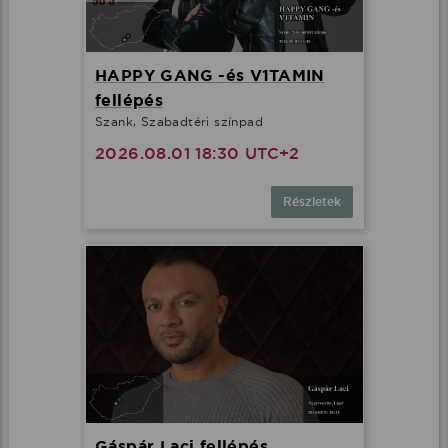
HAPPY GANG -és V1TAMIN
fellépés
Szank, Szabadtéri színpad
2026.08.01 18:30 UTC+2
Részletek
Gáspár Laci fellépés