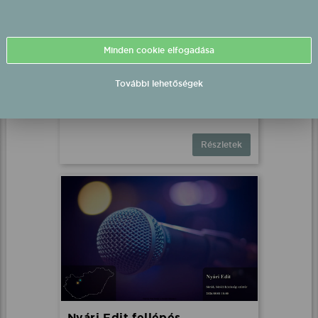
Minden cookie elfogadása
Eldorado fellépés
További lehetőségek
Pápoc, Szabadtéri színpad
2026.08.01 18:00 UTC+2
Részletek
Nyári Edit fellépés