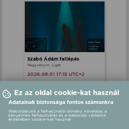
Szabó Ádám fellépés
Nagyvenyim, Liget
2026.08.01 17:15 UTC+2
Részletek
Ez az oldal cookie-kat használ
Adatainak biztonsága fontos számunkra
Weboldalunk a felhasználói élmény növelése, a
kényelmes felhasználás és a weboldal védelme
érdekében cookie-kat használ.