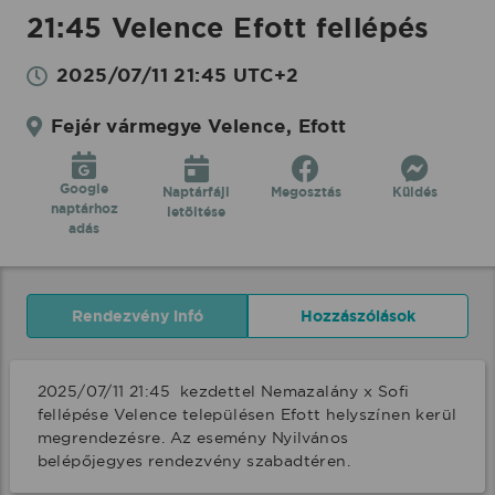
21:45 Velence Efott fellépés
2025/07/11 21:45 UTC+2
Fejér vármegye Velence, Efott
Google
Naptárfájl
Megosztás
Küldés
naptárhoz
letöltése
adás
Rendezvény infó
Hozzászólások
2025/07/11 21:45  kezdettel Nemazalány x Sofi 
fellépése Velence településen Efott helyszínen kerül 
megrendezésre. Az esemény Nyilvános 
belépőjegyes rendezvény szabadtéren.