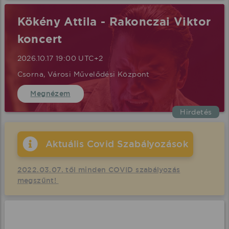
Kökény Attila - Rakonczai Viktor
koncert
2026.10.17 19:00 UTC+2
Csorna, Városi Művelődési Központ
Megnézem
Hirdetés
Aktuális Covid Szabályozások
2022.03.07. től minden COVID szabályozás
megszűnt!