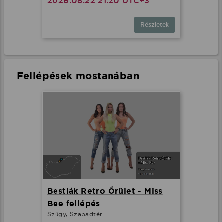
2026.08.22 21:20 UTC+3
Részletek
Fellépések mostanában
Bestiák Retro Őrület - Miss
Bee fellépés
Szügy, Szabadtér