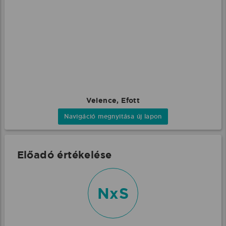
Velence, Efott
Navigáció megnyitása új lapon
Előadó értékelése
NxS