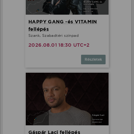
HAPPY GANG -és V1TAMIN
fellépés
Szank, Szabadtéri színpad
2026.08.01 18:30 UTC+2
Részletek
Gáspár Laci fellépés