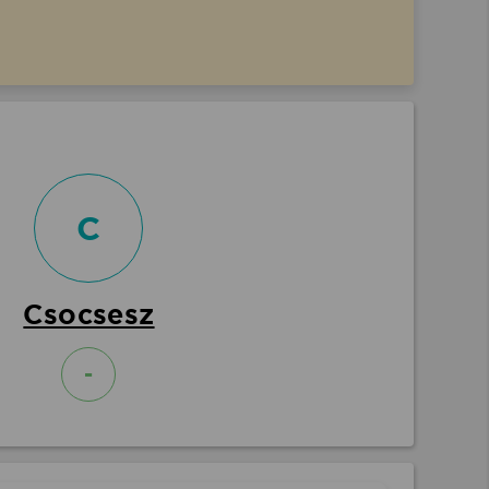
C
Csocsesz
-