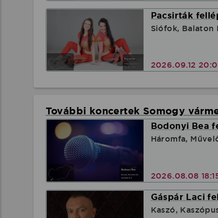
Pacsirták fell
Siófok, Balaton
2026.09.12 20:
További koncertek Somogy várm
Bodonyi Bea f
Háromfa, Művel
2026.08.08 18:1
Gáspár Laci fe
Kaszó, Kaszópus