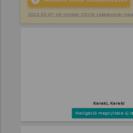
2022.03.07. től minden COVID szabályozás me
Kereki, Kereki
Navigáció megnyitása új l