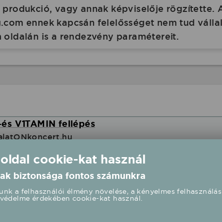
produkció, vagy annak képviselője rögzítette. 
com ennek kapcsán felelősséget nem tud vállalni
 oldalán is a rendezvény paramétereit.
és V1TAMIN fellépés
alatONkoncert.hu
 oldal cookie-kat használ
00 UTC+2
ak biztonsága fontos számunkra
nk a felhasználói élmény növelése, a kényelmes felhasználás
Őrület - Miss Bee fellépés
védelme érdekében cookie-kat használ.
zabadtér