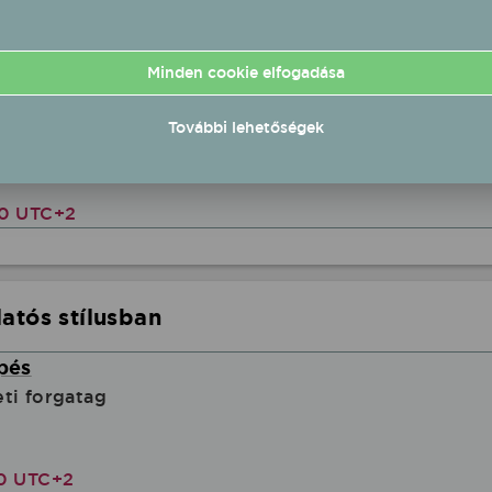
00 UTC+2
Minden cookie elfogadása
- Rakonczai Viktor élő koncert
További lehetőségek
alaton Szabadidő- És Konferenciaközpont, Horváth 
30 UTC+2
atós stílusban
épés
ti forgatag
00 UTC+2