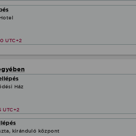
épés
 Hotel
00 UTC+2
egyében
ellépés
ődési Ház
5 UTC+2
llépés
zta, kiránduló központ