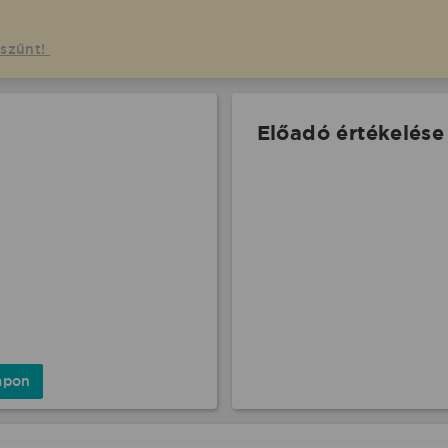
gszűnt!
Előadó értékelése
apon