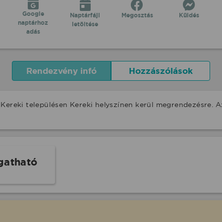
Google
Naptárfájl
Megosztás
Küldés
naptárhoz
letöltése
adás
Rendezvény infó
Hozzászólások
 Kereki településen Kereki helyszínen kerül megrendezésre. 
gatható