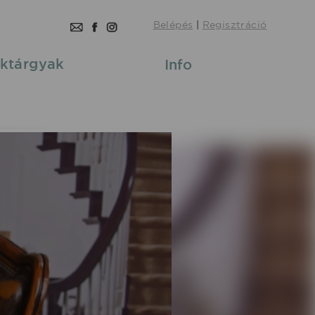
Belépés
|
Regisztráció
ktárgyak
Info