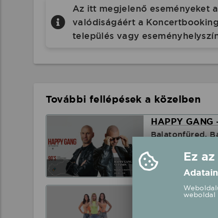
Az itt megjelenő eseményeket a 
valódiságáért a Koncertbooking.
település vagy eseményhelyszín
További fellépések a közelben
HAPPY GANG -
Balatonfüred, B
Ez az
2026.08.12 20:
Adatain
Weboldalu
Bestiák Retro 
weboldal 
Balatonfüred, S