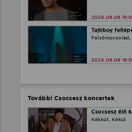
2026.08.08 19:
Tajtiboy fellép
Felsőmocsolád,
2026.08.08 19:
További Csocsesz koncertek
Csocsesz élő 
Kékkút, Kékút