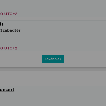
00 UTC+2
és
 Szabadtér
00 UTC+2
Továbbiak
koncert