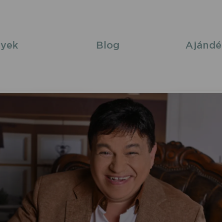
yek
Blog
Ajándé