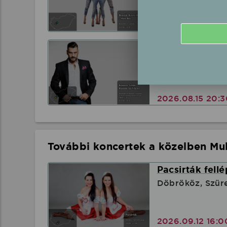
2026.08.13 18:
Kökény Attila 
Balatonfüred, B
2026.08.15 20:
További koncertek a közelben Mul
Pacsirták fell
Döbrököz, Szüre
2026.09.12 16: