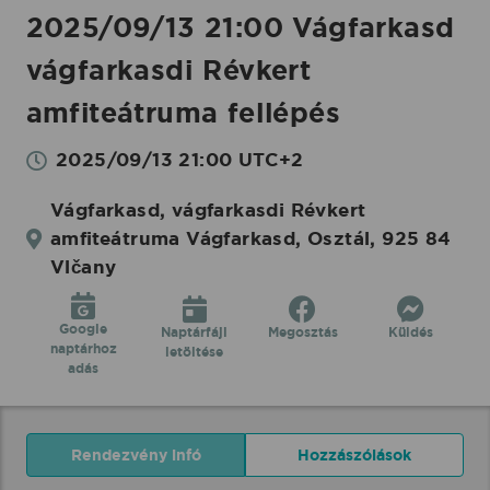
2025/09/13 21:00 Vágfarkasd
vágfarkasdi Révkert
amfiteátruma fellépés
2025/09/13 21:00 UTC+2
Vágfarkasd, vágfarkasdi Révkert
amfiteátruma Vágfarkasd, Osztál, 925 84
Vlčany
Google
Naptárfájl
Megosztás
Küldés
naptárhoz
letöltése
adás
Rendezvény infó
Hozzászólások