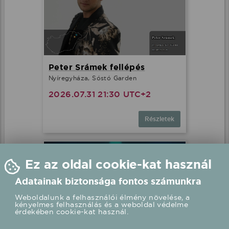
Peter Srámek fellépés
Nyíregyháza, Sóstó Garden
2026.07.31 21:30 UTC+2
Részletek
Ez az oldal cookie-kat használ
Adatainak biztonsága fontos számunkra
Weboldalunk a felhasználói élmény növelése, a
kényelmes felhasználás és a weboldal védelme
érdekében cookie-kat használ.