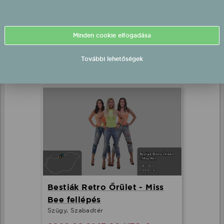
Gergely Róbert fellépés
Lenti, Rendezvénytér
Minden cookie elfogadása
2026.07.31 21:30 UTC+2
További lehetőségek
Részletek
Bestiák Retro Őrület - Miss
Bee fellépés
Szügy, Szabadtér