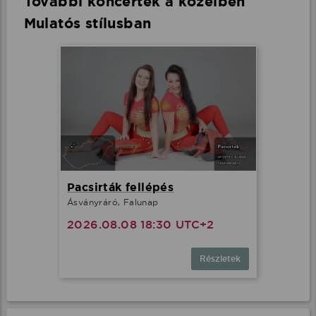
További koncertek a közelben
Mulatós stílusban
Pacsirták fellépés
Ásványráró, Falunap
2026.08.08 18:30 UTC+2
Részletek