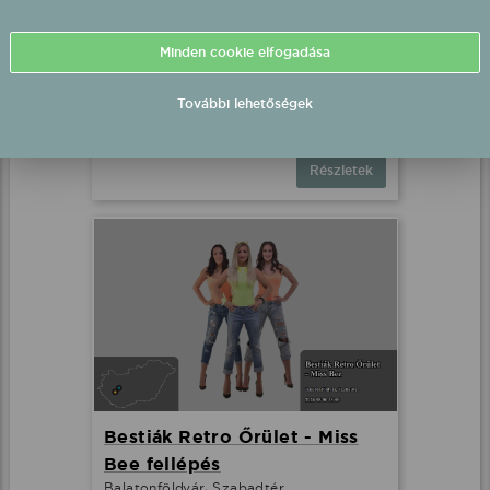
Desperado feat. Timi fellépés
Sé, Szabadtér
2026.08.02 21:00 UTC+2
Részletek
Bestiák Retro Őrület - Miss
Bee fellépés
Balatonföldvár, Szabadtér