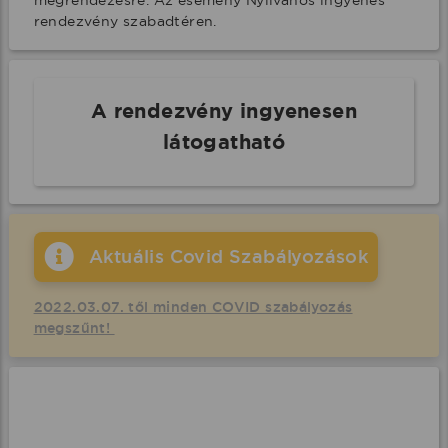
megrendezésre. Az esemény Nyilvános ingyenes 
rendezvény szabadtéren.
A rendezvény ingyenesen
látogatható
Aktuális Covid Szabályozások
2022.03.07. től minden COVID szabályozás
megszűnt!