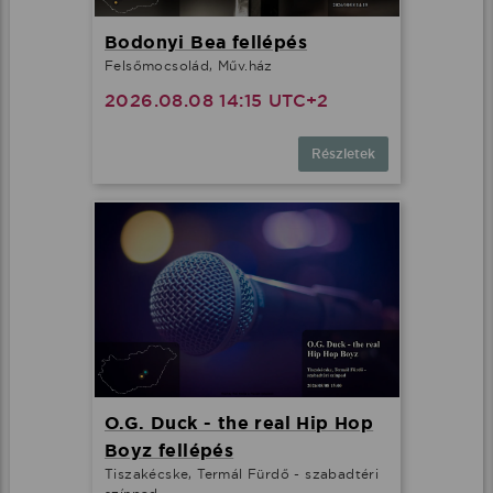
Bodonyi Bea fellépés
Felsőmocsolád, Műv.ház
2026.08.08 14:15 UTC+2
Részletek
O.G. Duck - the real Hip Hop
Boyz fellépés
Tiszakécske, Termál Fürdő - szabadtéri