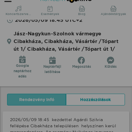
18:45 Cibakháza fellépés
2026/05/09 18:45 UTC+2
Jász-Nagykun-Szolnok vármegye
Cibakháza, Cibakháza, Vásártér /Tópart
út 1/ Cibakháza, Vásártér /Tópart út 1/
Google
Naptárfájl
Megosztás
Küldés
naptárhoz
letöltése
adás
Rendezvény infó
Hozzászólások
2026/05/09 18:45  kezdettel Agárdi Szilvia 
fellépése Cibakháza településen  helyszínen kerül 