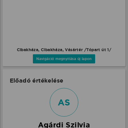
Cibakháza, Cibakháza, Vásártér /Tópart út 1/
Navigáció megnyitása új lapon
Előadó értékelése
AS
Agárdi Szilvia