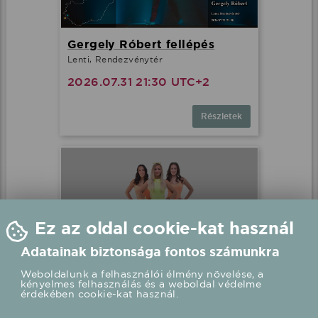
Gergely Róbert fellépés
Lenti, Rendezvénytér
2026.07.31 21:30 UTC+2
Részletek
Ez az oldal cookie-kat használ
Adatainak biztonsága fontos számunkra
Weboldalunk a felhasználói élmény növelése, a
kényelmes felhasználás és a weboldal védelme
Bestiák Retro Őrület - Miss
érdekében cookie-kat használ.
Bee fellépés