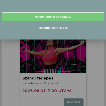
Szügy, Szabadtér
2026.08.01 17:00 UTC+2
Minden cookie elfogadása
Részletek
További lehetőségek
Szandi fellépés
Kerekharaszt, Szabadtér
2026.08.01 17:00 UTC+2
Részletek