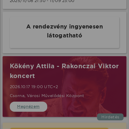
2025/11/08 21:30 - 11/09 23:00 
A rendezvény ingyenesen
látogatható
Kökény Attila - Rakonczai Viktor
koncert
2026.10.17 19:00 UTC+2
Csorna, Városi Művelődési Központ
Megnézem
Hirdetés